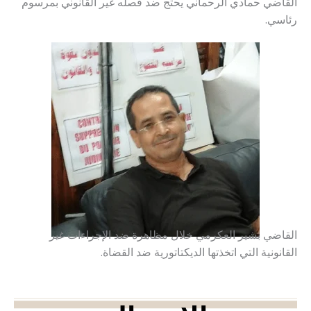
القاضي حمادي الرحماني يحتج ضد فصله غير القانوني بمرسوم
رئاسي.
القاضي بشير العكرمي خلال مظاهرة ضد الإجراءات غير
القانونية التي اتخذتها الديكتاتورية ضد القضاة.